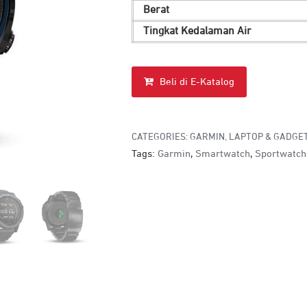
Berat
Tingkat Kedalaman Air
Beli di E-Katalog
CATEGORIES:
GARMIN
,
LAPTOP & GADGE
Tags:
Garmin
,
Smartwatch
,
Sportwatch