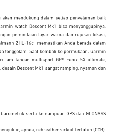
ng akan mendukung dalam setiap penyelaman baik
, Garmin watch Descent Mk1 bisa menyanggupinya.
gan pemindaian layar warna dan rujukan lokasi,
 Bühlmann ZHL-16c memastikan Anda berada dalam
da tenggelam. Saat kembali ke permukaan, Garmin
i jam tangan multisport GPS Fenix 5X ultimate,
gi, desain Descent Mk1 sangat ramping, nyaman dan
ter barometrik serta kemampuan GPS dan GLONASS
ngukur, apnea, rebreather sirkuit tertutup (CCR).