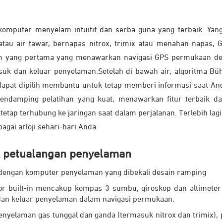
omputer menyelam intuitif dan serba guna yang terbaik. Ya
 atau air tawar, bernapas nitrox, trimix atau menahan napas
m yang pertama yang menawarkan navigasi GPS permukaan den
suk dan keluar penyelaman.Setelah di bawah air, algoritma
dapat dipilih membantu untuk tetap memberi informasi saat An
endamping pelatihan yang kuat, menawarkan fitur terbaik dar
etap terhubung ke jaringan saat dalam perjalanan. Terlebih la
gai arloji sehari-hari Anda.
 petualangan penyelaman
engan komputer penyelaman yang dibekali desain ramping
nsor built-in mencakup kompas 3 sumbu, giroskop dan altime
an keluar penyelaman dalam navigasi permukaan.
elaman gas tunggal dan ganda (termasuk nitrox dan trimix), pe