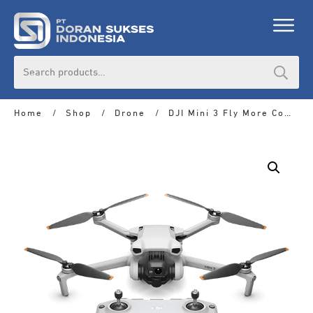
Search
for:
Home
/
Shop
/
Drone
/
DJI Mini 3 Fly More Combo Plus