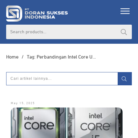
DORAN CORPORATE
Search
for:
Informasi lebih lanjut seputar
pengadaan
produk, katalog produk (PDF), dan demo
unit
Home
/
Tag: Perbandingan Intel Core Ultra 5 vs i5
HUBUNGI ADMIN
May 15, 2025