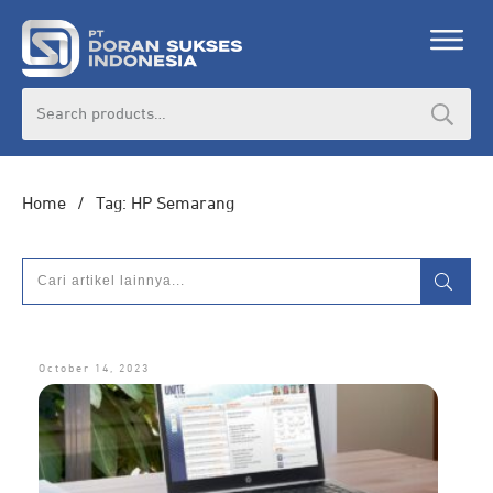
DORAN CORPORATE
Search
for:
Informasi lebih lanjut seputar
pengadaan
produk, katalog produk (PDF), dan demo
unit
Home
/
Tag: HP Semarang
HUBUNGI ADMIN
October 14, 2023