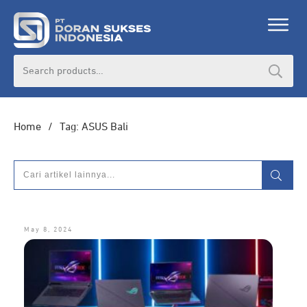
DORAN CORPORATE
Search
for:
Informasi lebih lanjut seputar
pengadaan
produk, katalog produk (PDF), dan demo
unit
Home
/
Tag: ASUS Bali
HUBUNGI ADMIN
May 8, 2024