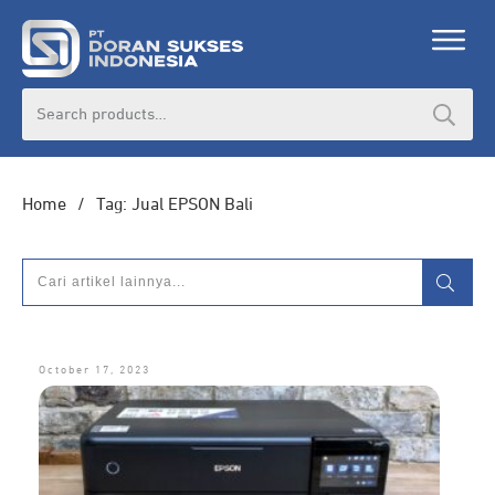
DORAN CORPORATE
Search
for:
Informasi lebih lanjut seputar
pengadaan
produk, katalog produk (PDF), dan demo
unit
Home
/
Tag: Jual EPSON Bali
HUBUNGI ADMIN
October 17, 2023