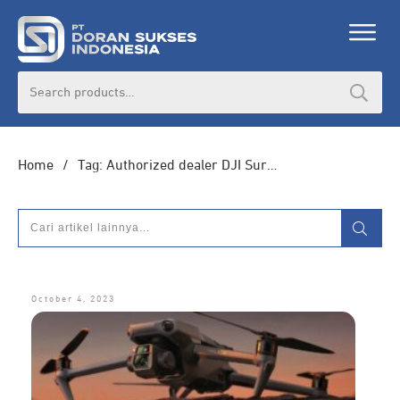
DORAN CORPORATE
Search
for:
Informasi lebih lanjut seputar
pengadaan
produk, katalog produk (PDF), dan demo
unit
Home
/
Tag: Authorized dealer DJI Surabaya
HUBUNGI ADMIN
October 4, 2023