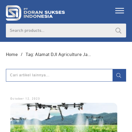
DORAN CORPORATE
Search
for:
Informasi lebih lanjut seputar
pengadaan
produk, katalog produk (PDF), dan demo
unit
Home
/
Tag: Alamat DJI Agriculture Jakarta
HUBUNGI ADMIN
October 12, 2023