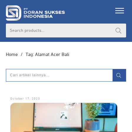
DORAN CORPORATE
Search
for:
Informasi lebih lanjut seputar
pengadaan
produk, katalog produk (PDF), dan demo
unit
Home
/
Tag: Alamat Acer Bali
HUBUNGI ADMIN
October 17, 2023