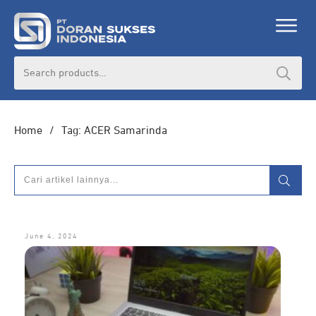
DORAN CORPORATE
Search
for:
Informasi lebih lanjut seputar
pengadaan
produk, katalog produk (PDF), dan demo
unit
Home
/
Tag: ACER Samarinda
HUBUNGI ADMIN
June 4, 2024