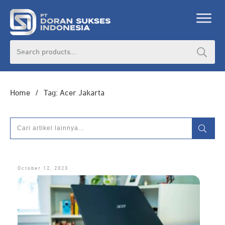
DORAN CORPORATE
Search
for:
Informasi lebih lanjut seputar
pengadaan
produk, katalog produk (PDF), dan demo
unit
Home
/
Tag: Acer Jakarta
HUBUNGI ADMIN
October 12, 2023