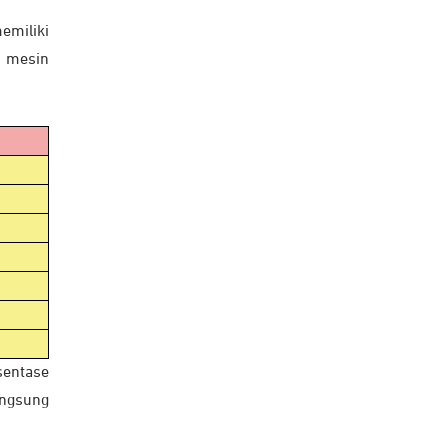
emiliki
, mesin
sentase
angsung