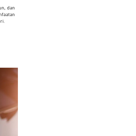
un, dan
nfaatan
ri.