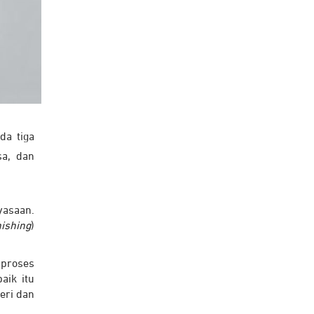
da tiga
sa, dan
yasaan.
nishing
)
 proses
aik itu
eri dan