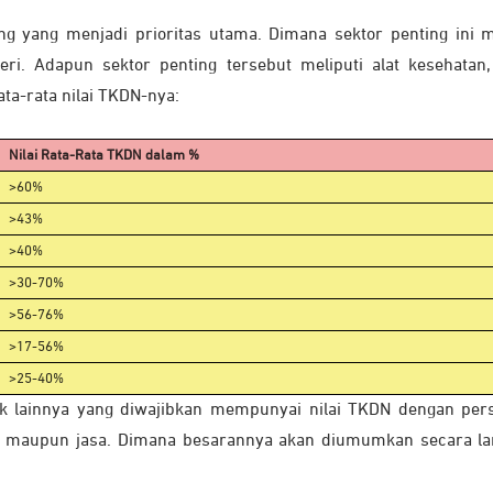
 yang menjadi prioritas utama. Dimana sektor penting ini m
ri. Adapun sektor penting tersebut meliputi alat kesehatan
ata-rata nilai TKDN-nya:
Nilai Rata-Rata TKDN dalam %
>60%
>43%
>40%
>30-70%
>56-76%
>17-56%
>25-40%
ek lainnya yang diwajibkan mempunyai nilai TKDN dengan per
ang maupun jasa. Dimana besarannya akan diumumkan secara l